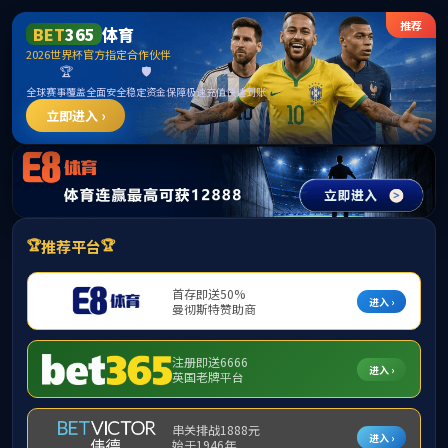
******
英国365(集团)公司官方网站-Official website
首 页
学院概况
研究生教育
新闻资讯
您当前位置:
首 页
>> 学术研究 >>
科研立项
>> 正文
202
时间
2020年宁德市社科课题立项文件.pdf